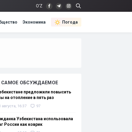
O‘Z
бщество
Экономика
Погода
САМОЕ ОБСУЖДАЕМОЕ
Узбекистане предложили повысить
ы на отопление в пять раз
1 августа, 16:37
97
жданка Узбекистана использовала
г России как коврик