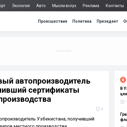
орт
Экология
Авто
Мысли вслух
Реклама
Контакты
Происшествия
Политика
Президент
О
рвый автопроизводитель
учивший сертификаты
В 
цен
производства
3
Гра
фла