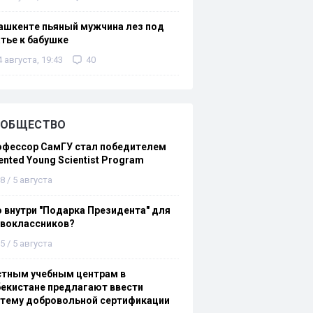
ашкенте пьяный мужчина лез под
тье к бабушке
4 августа, 19:43
40
ОБЩЕСТВО
офессор СамГУ стал победителем
ented Young Scientist Program
8 / 5 августа
 внутри "Подарка Президента" для
рвоклассников?
5 / 5 августа
стным учебным центрам в
екистане предлагают ввести
стему добровольной сертификации