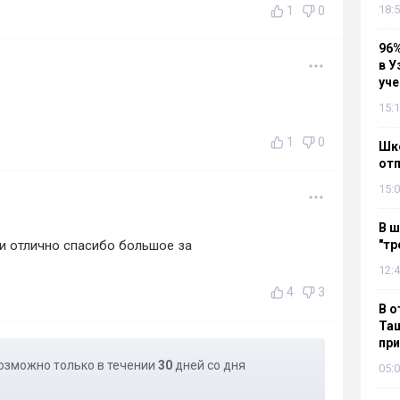
18:5
1
0
96%
в У
уч
15:1
1
0
Шко
отп
15:0
В ш
и отлично спасибо большое за
"тр
12:4
4
3
В о
Таш
пр
озможно только в течении
30
дней со дня
05:0