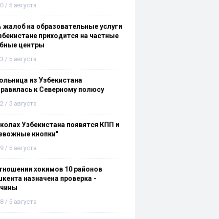
0 / 5 августа
 жалоб на образовательные услуги
збекистане приходится на частные
ебные центры
3 / 5 августа
льница из Узбекистана
равилась к Северному полюсу
2 / 5 августа
колах Узбекистана появятся КПП и
евожные кнопки"
9 / 5 августа
тношении хокимов 10 районов
кента назначена проверка -
ичины
8 / 5 августа