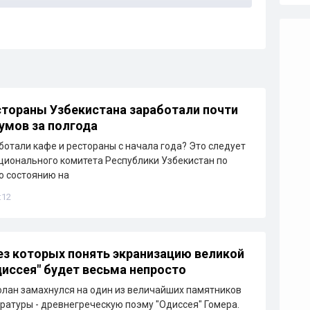
стораны Узбекистана заработали почти
сумов за полгода
ботали кафе и рестораны с начала года? Это следует
ционального комитета Республики Узбекистан по
По состоянию на
:12
ез которых понять экранизацию великой
иссея" будет весьма непросто
лан замахнулся на один из величайших памятников
ратуры - древнегреческую поэму "Одиссея" Гомера.