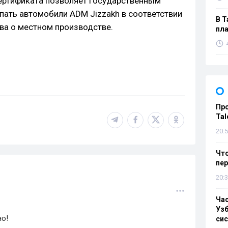
ертификата позволяет государственным
пать автомобили ADM Jizzakh в соответствии
В Т
ва о местном производстве.
пла
Пр
Tal
20:5
Что
пе
20:3
Ча
Узб
но!
си