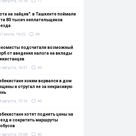
3 августа, 10:18
71
ота на зайцев": в Ташкенте поймали
ти 80 тысяч неплательщиков
оезда
31 июля, 19:25
49
ономисты подсчитали возможный
рб от введения налога на вклады
екистанцев
1 августа, 16:31
45
збекистане хоким ворвался в дом
щины и отругал ее за некрасивую
знь
4 августа, 15:16
45
збекистане хотят поднять цены на
езд и сократить маршруты
тобусов
1 августа, 13:08
40