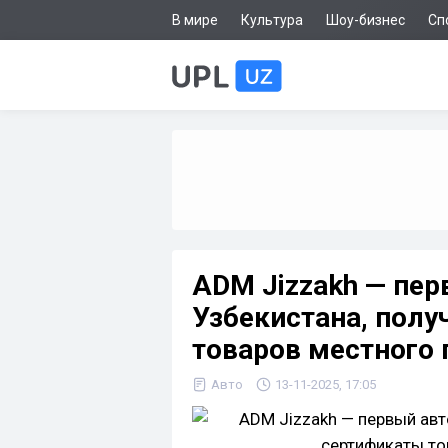
В мире
Культура
Шоу-бизнес
Сп
ADM Jizzakh — пе
Узбекистана, пол
товаров местного 
Авто
13-11-2025, 17:05