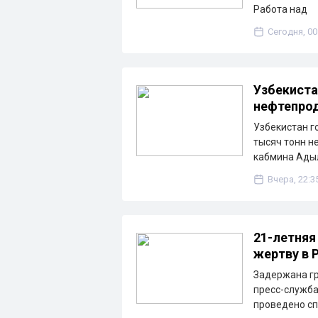
Работа над
Сегодня, 00
Узбекиста
нефтепрод
Узбекистан г
тысяч тонн н
кабмина Ады
Вчера, 22:3
21-летняя
жертву в 
Задержана гр
пресс-служба
проведено с