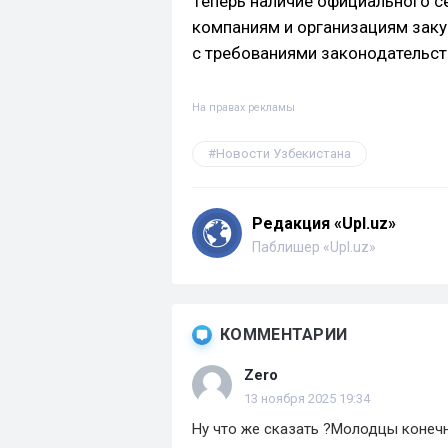
Теперь наличие официального с
компаниям и организациям заку
с требованиями законодательст
На правах рекламы
Новости Узбекистана
Редакция «Upl.uz»
Паблишер «Upl.uz»
КОММЕНТАРИИ
Zero
13 ноября 2025 19:34
Ну что же сказать ?Молодцы конеч