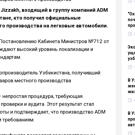
 Jizzakh, входящий в группу компаний ADM
"Ох
стане, кто получил официальные
поч
о производства на легковые автомобили.
пр
Постановлению Кабинета Министров №712 от
Эк
рждают высокий уровень локализации и
уще
андартам.
узб
В У
жен
жи
— непростая процедура, требующая
роверки и аудита. Этот результат стал
оты и подтверждает, что производство ADM
В У
м требованиям.
про
ав