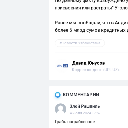
По данному факту возбуждено у
присвоения или растраты" Угол
Ранее мы сообщали, что в Анд
более 6 млрд сумов кредитных 
Новости Узбекистана
Давид Юнусов
Корреспондент «UPL.UZ»
КОММЕНТАРИИ
Злой Рашпиль
4 июля 2024 17:52
Грабь награбленное.