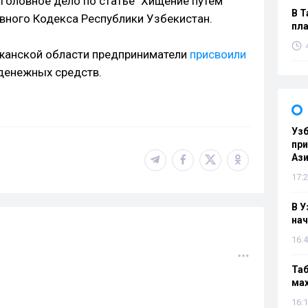
головное дело по статье "Хищение путём
В Т
овного Кодекса Республики Узбекистан.
пла
ижанской области предприниматели
присвоили
денежных средств.
Узб
пр
Ази
17:2
В У
нач
16:4
Таб
мах
16:1