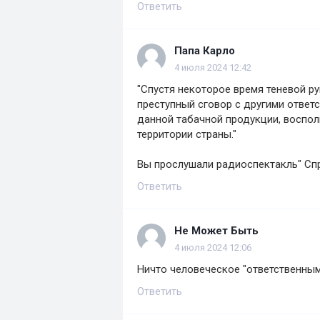
Ответить
Папа Карло
4 июля 2024 12:42
"Спустя некоторое время теневой р
преступный сговор с другими отве
данной табачной продукции, воспо
территории страны."
Вы прослушали радиоспектакль" Спрут".
Ответить
Не Может Быть
4 июля 2024 12:06
Ничто человеческое "ответственным 
Ответить