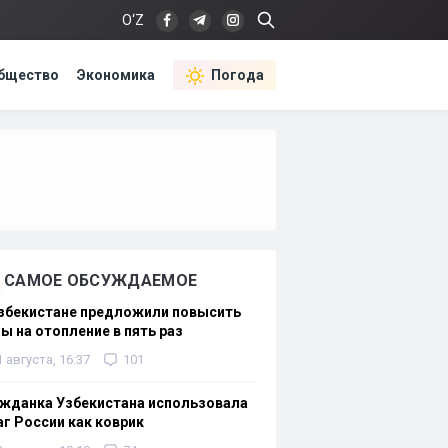
O‘Z
бщество
Экономика
Погода
САМОЕ ОБСУЖДАЕМОЕ
Узбекистане предложили повысить
ы на отопление в пять раз
1 августа, 16:37
101
жданка Узбекистана использовала
г России как коврик