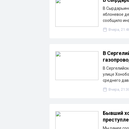
В Сырдарьинс
яблоневое де
сообщило ин
Вчера, 21:4
В Сергели
газопрово
В Сергелийск
улице Хонобо
среднего дав
Вчера, 21:3
Бывший хо
преступле
Мы ранее соо