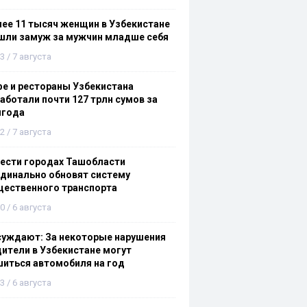
ее 11 тысяч женщин в Узбекистане
шли замуж за мужчин младше себя
3 / 7 августа
е и рестораны Узбекистана
аботали почти 127 трлн сумов за
лгода
2 / 7 августа
ести городах Ташобласти
динально обновят систему
щественного транспорта
0 / 6 августа
суждают: За некоторые нарушения
ители в Узбекистане могут
иться автомобиля на год
3 / 6 августа