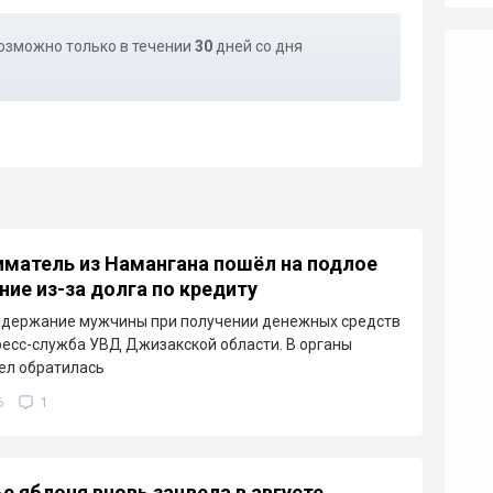
озможно только в течении
30
дней со дня
матель из Намангана пошёл на подлое
ние из-за долга по кредиту
адержание мужчины при получении денежных средств
ресс-служба УВД Джизакской области. В органы
ел обратилась
6
1
е яблоня вновь зацвела в августе