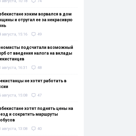
3 августа, 10:18
74
збекистане хоким ворвался в дом
щины и отругал ее за некрасивую
знь
4 августа, 15:16
49
ономисты подсчитали возможный
рб от введения налога на вклады
екистанцев
1 августа, 16:31
48
екистанцы не хотят работать в
ссии
6 августа, 15:08
47
збекистане хотят поднять цены на
езд и сократить маршруты
тобусов
1 августа, 13:08
40