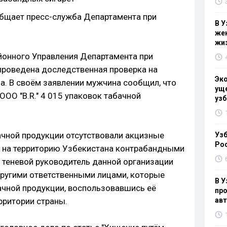
общает пресс-служба Департамента при
В У
жен
жи
йонного Управления Департамента при
проведена доследственная проверка на
Эк
а. В своём заявлении мужчина сообщил, что
уще
ООО "B.R." 4 015 упаковок табачной
узб
ачной продукции отсутствовали акцизные
Узб
Ро
на на территорию Узбекистана контрабандными
я теневой руководитель данной организации
 другими ответственными лицами, которые
В У
чной продукции, воспользовавшись её
про
рритории страны.
ав