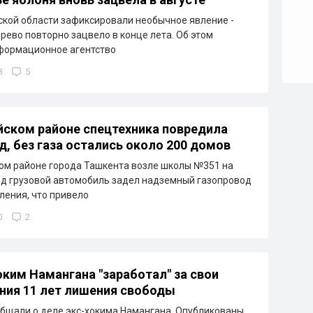
кой области зафиксировали необычное явление -
рево повторно зацвело в конце лета. Об этом
формационное агентство
8
5
йском районе спецтехника повредила
д, без газа остались около 200 домов
ом районе города Ташкента возле школы №351 на
д грузовой автомобиль задел надземный газопровод
ления, что привело
0
2
ким Намангана "заработал" за свои
ния 11 лет лишения свободы
бщали о деле экс-хокима Намангана. Опубликованы