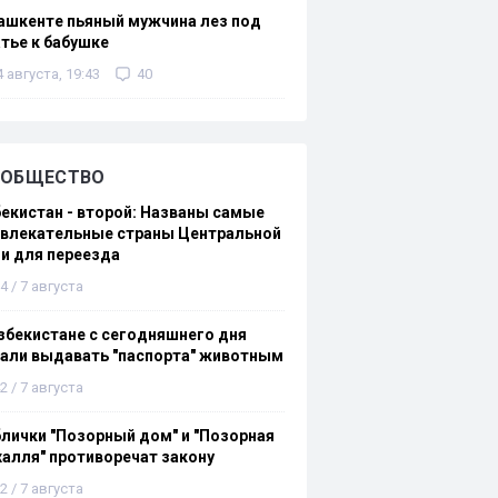
ашкенте пьяный мужчина лез под
тье к бабушке
4 августа, 19:43
40
ОБЩЕСТВО
екистан - второй: Названы самые
ивлекательные страны Центральной
и для переезда
4 / 7 августа
збекистане с сегодняшнего дня
али выдавать "паспорта" животным
2 / 7 августа
лички "Позорный дом" и "Позорная
алля" противоречат закону
2 / 7 августа