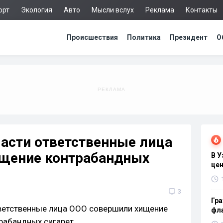
орт
Экология
Авто
Мысли вслух
Реклама
Контакты
Происшествия
Политика
Президент
О
асти ответственные лица
щение контрабандных
В 
цен
3
Гра
фла