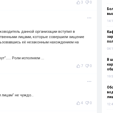
3
0
Бол
вы
14:1
уководитель данной организации вступил в
Каф
тственными лицами, которые совершили хищение
зар
по
льзовавшись её незаконным нахождением на
04:1
...... Роли исполняли ....
В ш
кар
7
0
об
19:5
Об
вод
лицам" не чуждо...
лиш
4
0
12:4