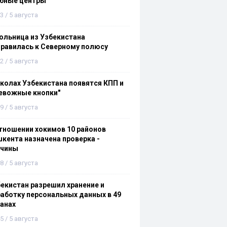
ебные центры
3 / 5 августа
льница из Узбекистана
равилась к Северному полюсу
2 / 5 августа
колах Узбекистана появятся КПП и
евожные кнопки"
9 / 5 августа
тношении хокимов 10 районов
кента назначена проверка -
ичины
8 / 5 августа
екистан разрешил хранение и
аботку персональных данных в 49
анах
5 / 5 августа