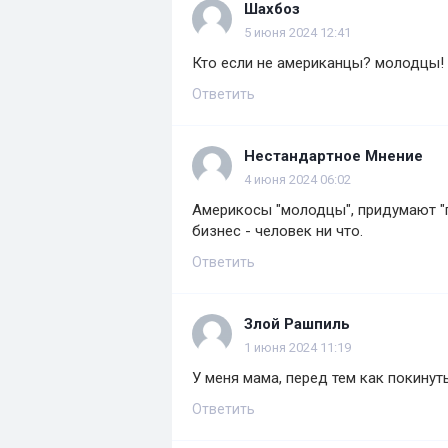
Шахбоз
5 июня 2024 12:41
Кто если не американцы? молодцы!
Ответить
Нестандартное Мнение
4 июня 2024 06:02
Америкосы "молодцы", придумают "
бизнес - человек ни что.
Ответить
Злой Рашпиль
1 июня 2024 11:19
У меня мама, перед тем как покинут
Ответить