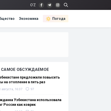
O‘Z
бщество
Экономика
Погода
САМОЕ ОБСУЖДАЕМОЕ
Узбекистане предложили повысить
ы на отопление в пять раз
1 августа, 16:37
97
жданка Узбекистана использовала
г России как коврик