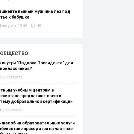
ашкенте пьяный мужчина лез под
тье к бабушке
4 августа, 19:43
40
ОБЩЕСТВО
 внутри "Подарка Президента" для
рвоклассников?
5 / 5 августа
стным учебным центрам в
екистане предлагают ввести
стему добровольной сертификации
0 / 5 августа
 жалоб на образовательные услуги
збекистане приходится на частные