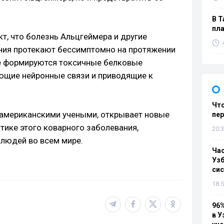
В Т
пла
т, что болезнь Альцгеймера и другие
ния протекают бессимптомно на протяжении
зге формируются токсичные белковые
ющие нейронные связи и приводящие к
Что
 американскими учеными, открывает новые
пе
тике этого коварного заболевания,
20:3
людей во всем мире.
Ча
Узб
си
18:5
96%
в У