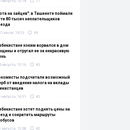
3 августа, 10:18
71
ота на зайцев": в Ташкенте поймали
ти 80 тысяч неплательщиков
оезда
31 июля, 19:25
49
збекистане хоким ворвался в дом
щины и отругал ее за некрасивую
знь
4 августа, 15:16
45
ономисты подсчитали возможный
рб от введения налога на вклады
екистанцев
1 августа, 16:31
43
збекистане хотят поднять цены на
езд и сократить маршруты
тобусов
1 августа, 13:08
40