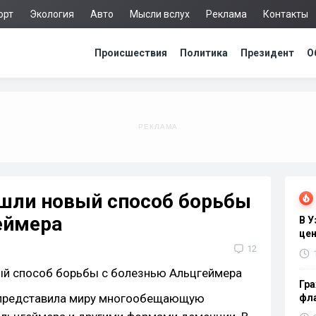
орт
Экология
Авто
Мысли вслух
Реклама
Контакты
Происшествия
Политика
Президент
О
шли новый способ борьбы
еймера
В 
цен
12
Гра
 представила миру многообещающую
фла