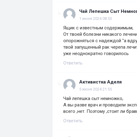
Чай Лепешка Сыт Немно
1 июня 2024 08:53
Ящик с известным содержимым,
От твоей болезни никакого лечен
опорожняться с надеждой "а вдруг
твой запущенный рак черепа лечит
уже неоднократно говорилось
Ответить
Активистка Аделя
5 июня 2024 21:55
Чай лепешка сыт немножко,
А вы разве врач и проводили экс
всего ,нет. Поэтому ,стоит ли бра
Ответить