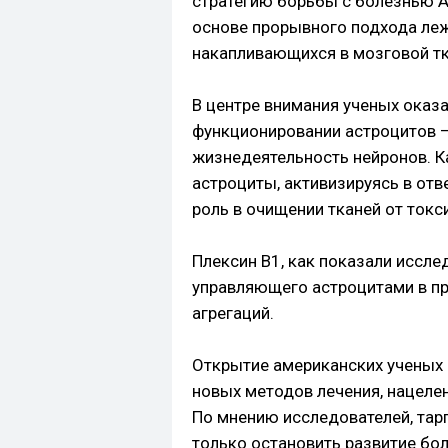
стратегию борьбы с болезнью А
основе прорывного подхода леж
накапливающихся в мозговой тк
В центре внимания ученых оказа
функционировании астроцитов –
жизнедеятельность нейронов. К
астроциты, активизируясь в от
роль в очищении тканей от ток
Плексин В1, как показали исслед
управляющего астроцитами в пр
агрегаций.
Открытие американских ученых 
новых методов лечения, нацеле
По мнению исследователей, тарг
только остановить развитие бол