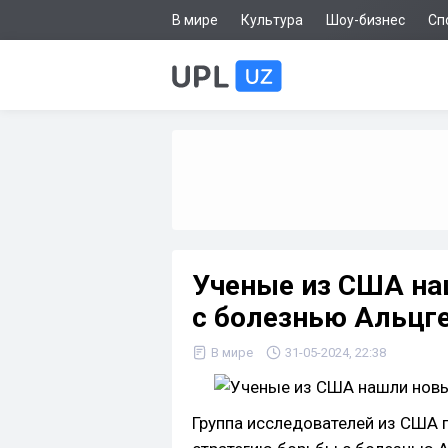
В мире
Культура
Шоу-бизнес
Сп
Ученые из США на
с болезнью Альцг
В мире
31-05-2024, 22:38
Группа исследователей из США