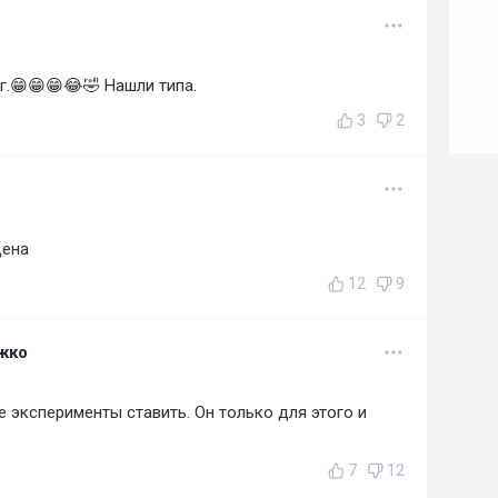
г.😁😁😁😂🤣 Нашли типа.
3
2
дена
12
9
жко
 эксперименты ставить. Он только для этого и
7
12