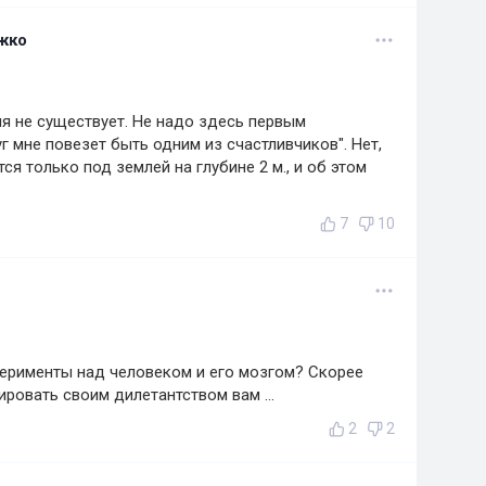
жко
ия не существует. Не надо здесь первым
 мне повезет быть одним из счастливчиков". Нет,
ся только под землей на глубине 2 м., и об этом
7
10
перименты над человеком и его мозгом? Скорее
вировать своим дилетантством вам ...
2
2