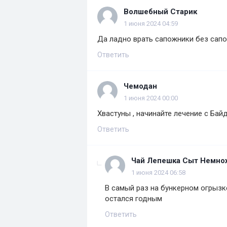
Волшебный Старик
1 июня 2024 04:59
Да ладно врать сапожники без сапо
Ответить
Чемодан
1 июня 2024 00:00
Хвастуны , начинайте лечение с Бай
Ответить
Чай Лепешка Сыт Немно
1 июня 2024 06:58
В самый раз на бункерном огрызке
остался годным
Ответить