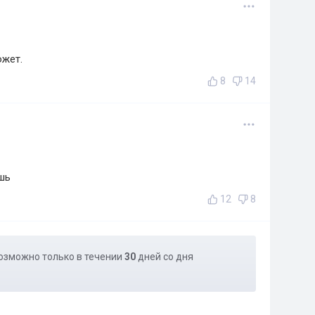
ожет.
8
14
шь
12
8
озможно только в течении
30
дней со дня