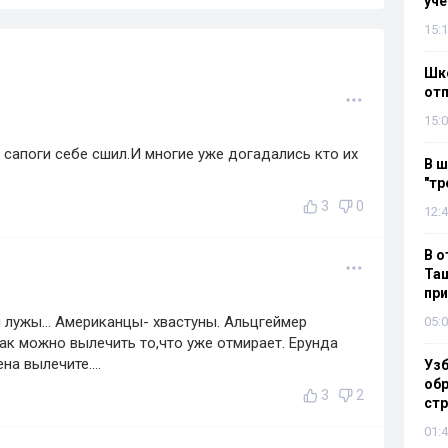
уч
15:1
Шко
отп
15:0
сапоги себе сшил.И многие уже догадались кто их
В ш
"тр
3
0
12:4
В о
Таш
пр
й лужы... Американцы- хвастуны. Альцгеймер
05:0
ак можно вылечить то,что уже отмирает. Ерунда
а вылечите....
Узб
обр
3
2
стр
01:4