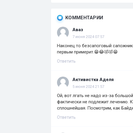
КОММЕНТАРИИ
Аваз
7 июня 2024 07:57
Наконец то безсапоговый сапожник 
первым примерит.😁😂🤣🤣😁
Ответить
Активистка Аделя
5 июня 2024 21:57
Ой, вот лгать не надо из-за большо
фактически не подлежит лечению. К
сплошнейшая. Посмотрим, как Байден
Ответить