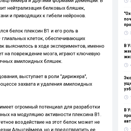
льцгеймера и другими формами деменции. В
ит нейтрализация белковых бляшек,
"Ох
ани и приводящих к гибели нейронов.
поч
пр
лся белок плексин В1 и его роль в
 глиальных клеток, обеспечивающих
ак выяснилось в ходе экспериментов, именно
В У
жен
вет на повреждение мозга, играют ключевую
жи
сичных амилоидных бляшек.
ования, выступает в роли "дирижера",
Эк
оцессе захвата и удаления амилоидных
уще
узб
имеет огромный потенциал для разработки
В У
нных на модуляцию активности плексина В1.
про
ав
етное воздействие на этот белок может не
езни Альцгеймера, но и предотвратить ее