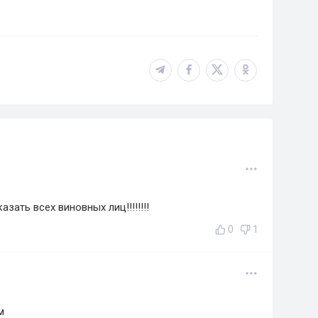
зать всех виновных лиц!!!!!!!!
0
1
м