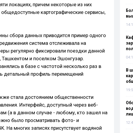
яти локациях, причем некоторые из них
Бол
 общедоступные картографические сервисы,
вы
14:1
бины сбора данных приводится пример одного
Каф
ередвижения система отслеживала на
зар
по
еры регулярно фиксировали поездки данной
04:1
 Ташкентом и поселком Эшонгузар.
нялись в базе с частотой несколько раз в
В ш
ть детальный профиль перемещений
кар
об
19:5
акже стала достоянием общественности
Об
вления. Интерфейс, доступный через веб-
вод
ам (а в данном случае - любому, кто зашел на
лиш
ожно было просматривать фото- и
12:4
K. На многих записях присутствует водяной