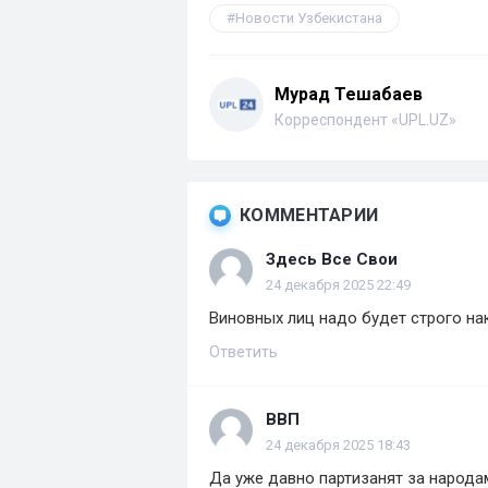
Новости Узбекистана
Мурад Тешабаев
Корреспондент «UPL.UZ»
КОММЕНТАРИИ
Здесь Все Свои
24 декабря 2025 22:49
Виновных лиц надо будет строго нака
Ответить
ВВП
24 декабря 2025 18:43
Да уже давно партизанят за народа