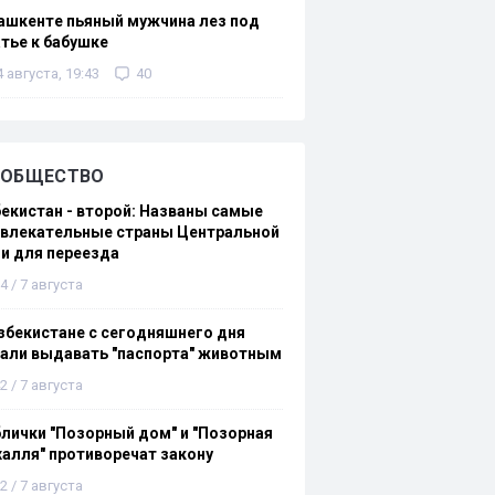
ашкенте пьяный мужчина лез под
тье к бабушке
4 августа, 19:43
40
ОБЩЕСТВО
екистан - второй: Названы самые
ивлекательные страны Центральной
и для переезда
4 / 7 августа
збекистане с сегодняшнего дня
али выдавать "паспорта" животным
2 / 7 августа
лички "Позорный дом" и "Позорная
алля" противоречат закону
2 / 7 августа