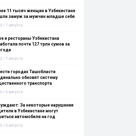
ее 11 тысяч женщин в Узбекистане
шли замуж за мужчин младше себя
3 / 7 августа
е и рестораны Узбекистана
аботали почти 127 трлн сумов за
лгода
2 / 7 августа
ести городах Ташобласти
динально обновят систему
щественного транспорта
0 / 6 августа
суждают: За некоторые нарушения
ители в Узбекистане могут
иться автомобиля на год
3 / 6 августа