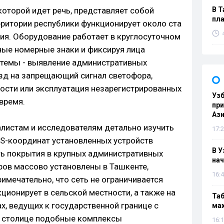
которой идет речь, представляет собой
В Т
пла
рритории республики функционирует около ста
ия. Оборудование работает в круглосуточном
ные номерные знаки и фиксируя лица
стемы - выявление административных
езд на запрещающий сигнал светофора,
ости или эксплуатация незарегистрированных
Узб
время.
пр
Ази
листам и исследователям детально изучить
17:2
S-координат установленных устройств
В У
ь покрытия в крупных административных
нач
ров массово установлены в Ташкенте,
16:4
имечательно, что сеть не ограничивается
ционирует в сельской местности, а также на
Таб
х, ведущих к государственной границе с
мах
о столице подобные комплексы
16:1