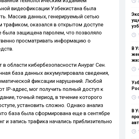
ованной технологическим изданием
льной видеофиксации Узбекистана была
Эк
ть. Массив данных, генерируемый сетью
уще
 трафиком, оказался в открытом доступе
узб
не была защищена паролем, что позволяло
твенно просматривать информацию о
дств.
В У
жен
жи
 в области кибербезопасности Анураг Сен.
нная база данных аккумулировала сведения,
оматической фиксации нарушений. Любой
Узб
т IP-адрес, мог получить полный доступ к
Ро
дание, точный период, в течение которого
оступе, установить сложно. Однако анализ
В У
что база была сформирована еще в сентябре
про
нг и запись трафика начались приблизительно
ав