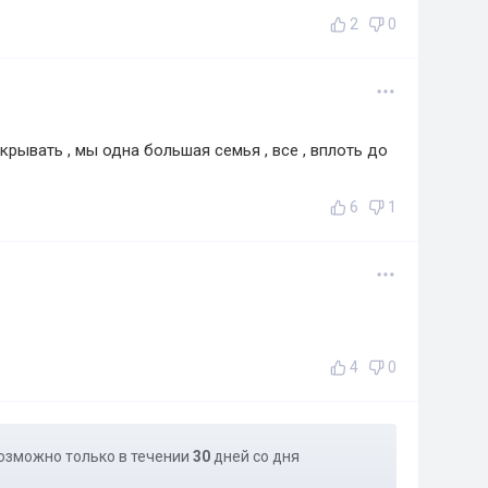
2
0
крывать , мы одна большая семья , все , вплоть до
6
1
4
0
озможно только в течении
30
дней со дня