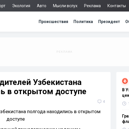
орт
Экология
Авто
Мысли вслух
Реклама
Контакты
Происшествия
Политика
Президент
О
дителей Узбекистана
ь в открытом доступе
В 
цен
4
Гра
фла