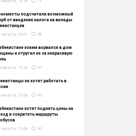
3 августа, 10:18
73
ономисты подсчитали возможный
рб от введения налога на вклады
екистанцев
1 августа, 16:31
48
збекистане хоким ворвался в дом
щины и отругал ее за некрасивую
знь
4 августа, 15:16
47
екистанцы не хотят работать в
ссии
6 августа, 15:08
45
збекистане хотят поднять цены на
езд и сократить маршруты
тобусов
1 августа, 13:08
40