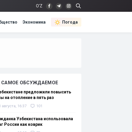
O‘Z
бщество
Экономика
Погода
САМОЕ ОБСУЖДАЕМОЕ
Узбекистане предложили повысить
ы на отопление в пять раз
1 августа, 16:37
101
жданка Узбекистана использовала
г России как коврик