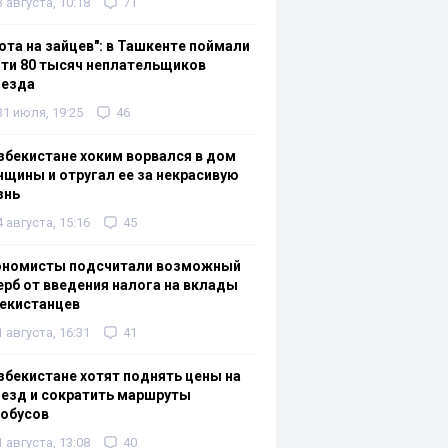
3 августа, 10:18
71
ота на зайцев": в Ташкенте поймали
ти 80 тысяч неплательщиков
оезда
31 июля, 19:25
46
збекистане хоким ворвался в дом
щины и отругал ее за некрасивую
знь
4 августа, 15:16
45
ономисты подсчитали возможный
рб от введения налога на вклады
екистанцев
1 августа, 16:31
41
збекистане хотят поднять цены на
езд и сократить маршруты
тобусов
1 августа, 13:08
40