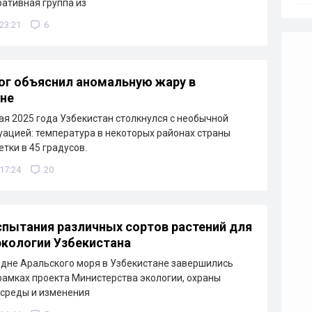
ративная группа из
 23:21
6
г объяснил аномальную жару в
не
ая 2025 года Узбекистан столкнулся с необычной
уацией: температура в некоторых районах страны
тки в 45 градусов.
 17:24
20
пытания различных сортов растений для
экологии Узбекистана
дне Аральского моря в Узбекистане завершились
рамках проекта Министерства экологии, охраны
среды и изменения