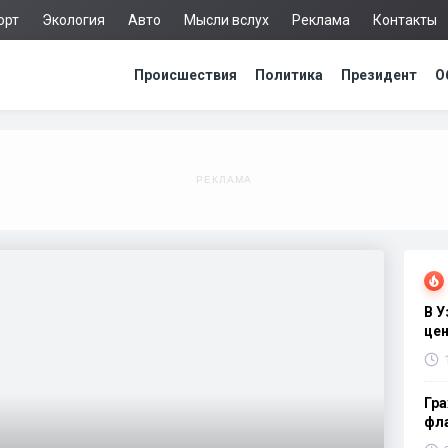
орт
Экология
Авто
Мысли вслух
Реклама
Контакты
Происшествия
Политика
Президент
О
В 
цен
Гра
фла