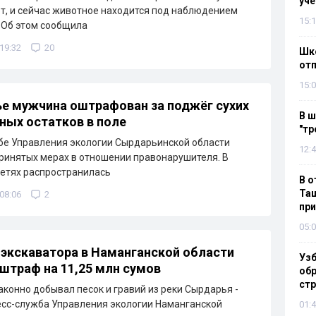
уч
т, и сейчас животное находится под наблюдением
15:1
 Об этом сообщила
 19:32
20
Шко
отп
15:0
е мужчина оштрафован за поджёг сухих
В ш
ных остатков в поле
"тр
бе Управления экологии Сырдарьинской области
12:4
ринятых мерах в отношении правонарушителя. В
етях распространилась
В о
Таш
 08:06
2
пр
05:0
экскаватора в Наманганской области
Узб
штраф на 11,25 млн сумов
обр
стр
конно добывал песок и гравий из реки Сырдарья -
сс-служба Управления экологии Наманганской
01:4