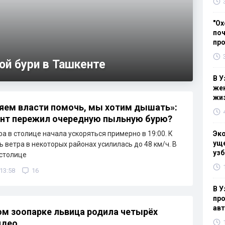
"Ох
поч
пр
ой бури в Ташкенте
В У
жен
жи
ем власти помочь, мы хотим дышать»:
нт пережил очередную пыльную бурю?
ра в столице начала ускоряться примерно в 19:00. К
Эк
уще
ь ветра в некоторых районах усилилась до 48 км/ч. В
узб
 столице
 13:58
16
В У
про
ав
ом зоопарке львица родила четырёх
идео