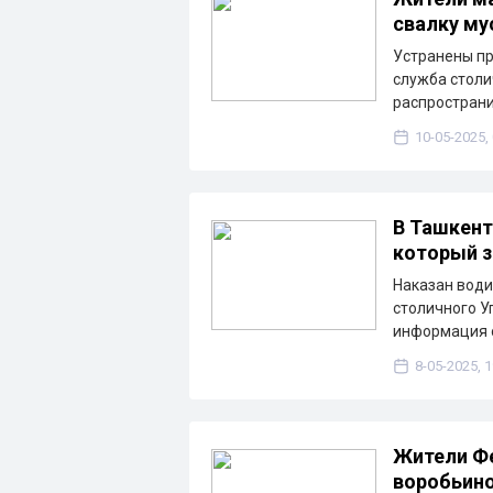
свалку му
Устранены пр
служба столи
распростран
10-05-2025,
В Ташкент
который з
Наказан води
столичного У
информация 
8-05-2025, 1
Жители Ф
воробьино