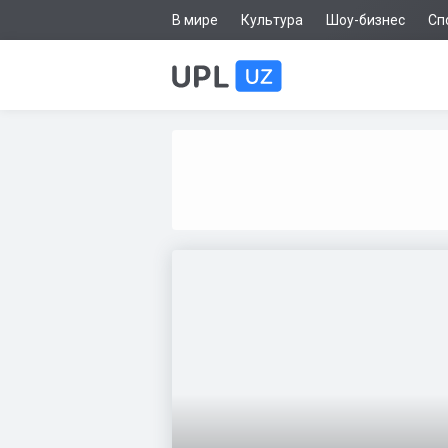
В мире
Культура
Шоу-бизнес
Сп