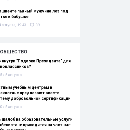
ашкенте пьяный мужчина лез под
тье к бабушке
4 августа, 19:43
39
ОБЩЕСТВО
 внутри "Подарка Президента" для
рвоклассников?
5 / 5 августа
стным учебным центрам в
екистане предлагают ввести
стему добровольной сертификации
0 / 5 августа
 жалоб на образовательные услуги
збекистане приходится на частные