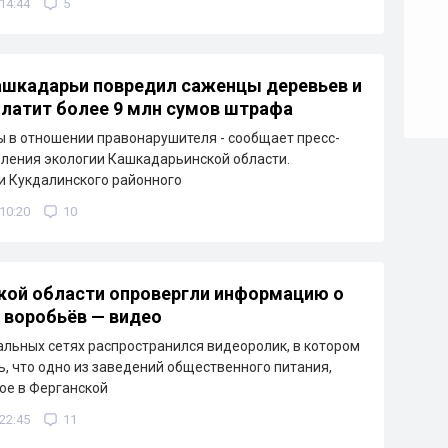
 14:44
5
шкадарьи повредил саженцы деревьев и
платит более 9 млн сумов штрафа
 в отношении правонарушителя - сообщает пресс-
ления экологии Кашкадарьинской области.
 Кукдалинского районного
 10:20
10
кой области опровергли информацию о
 воробьёв — видео
альных сетях распространился видеоролик, в котором
, что одно из заведений общественного питания,
ое в Ферганской
 22:45
11