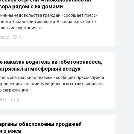
сора рядом с их домами
ичины недовольства граждан - сообщает пресс-
чного Управления экологии. В социальных сетях
илась информация от
 08:22
3
е наказан водитель автобетононасоса,
агрязнял атмосферный воздух
тель специальной техники - сообщает пресс-служба
правления экологии. В социальных сетях появилась
о загрязнении
9:31
5
ерганы обеспокоены продажей
го мяса