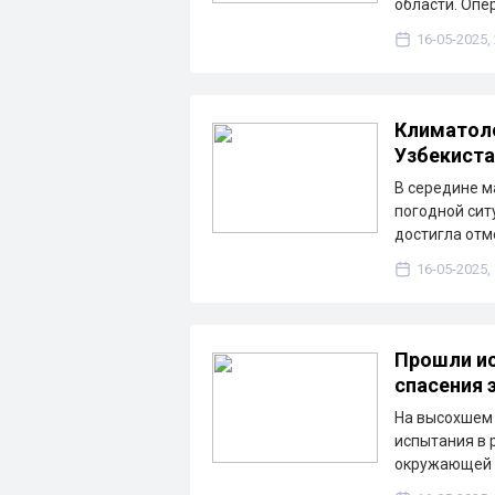
области. Опе
16-05-2025,
Климатоло
Узбекиста
В середине м
погодной сит
достигла отме
16-05-2025,
Прошли ис
спасения 
На высохшем 
испытания в 
окружающей 