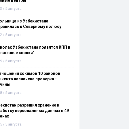
ебные центры
3 / 5 августа
льница из Узбекистана
равилась к Северному полюсу
2 / 5 августа
колах Узбекистана появятся КПП и
евожные кнопки"
9 / 5 августа
тношении хокимов 10 районов
кента назначена проверка -
ичины
8 / 5 августа
екистан разрешил хранение и
аботку персональных данных в 49
анах
5 / 5 августа