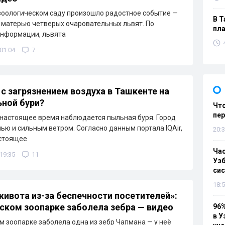
зоологическом саду произошло радостное событие —
В Т
 матерью четверых очаровательных львят. По
пла
нформации, львята
 01:04
7
 с загрязнением воздуха в Ташкенте на
ной бури?
Что
пе
 настоящее время наблюдается пыльная буря. Город
ью и сильным ветром. Согласно данным портала IQAir,
20:3
астоящее
Ча
 19:35
11
Узб
си
18:5
живота из-за беспечности посетителей»:
ском зоопарке заболела зебра — видео
96%
в У
м зоопарке заболела одна из зебр Чапмана — у неё