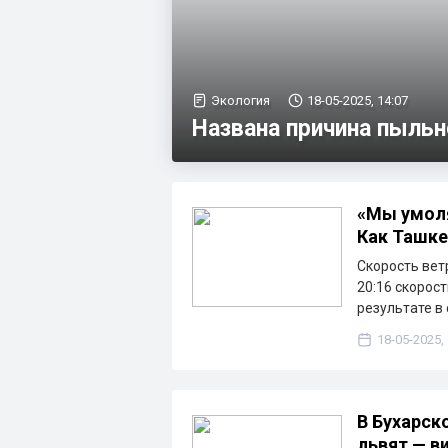
Экология
18-05-2025, 14:07
Названа причина пыльн
«Мы умоля
Как Ташке
Скорость вет
20:16 скорост
результате в
18-05-2025,
В Бухарск
львят — в