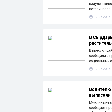
вздулся живо
ветеринаров.
17-05-2025,
В Сырдарь
раститель
В пресс-служ
сообщили о п
социальных с
17-05-2025,
Водителю 
выписали 
Мужчина неза
сообщает пре