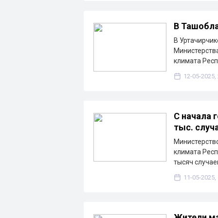
В Ташобла
В Уртачирчик
Министерства
климата Респ
12-05-2025,
С начала 
тыс. случ
Министерство
климата Респ
тысяч случае
11-05-2025,
Жители ма