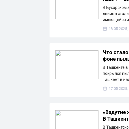
В Бухарском 
львица стала
имеющейся и
18-05-2025,
Что стало
фоне пыль
В Ташкенте в
покрылся пыл
Ташкент в н
17-05-2025,
«Вздутие 
В Ташкент
В Ташкентско