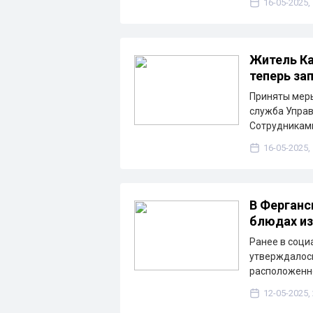
16-05-2025,
Житель Ка
теперь за
Приняты меры
служба Управ
Сотрудниками
16-05-2025,
В Ферганс
блюдах из
Ранее в соци
утверждалось
расположенн
12-05-2025,