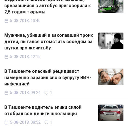
врезавшийся в автобус приговорили к
2,5 годам тюрьмы
5-08-2018, 13:40
Мужчина, убивший и закопавший троих
детей, пытался отомстить соседям за
шутки про женитьбу
5-08-2018, 12:15
В Ташкенте опасный рецидивист
намеренно заразил свою супругу ВИЧ-
инфекцией
5-08-2018, 09:24
1
В Ташкенте водитель эпики силой
отобрал все деньги школьницы
5-08-2018, 08:52
1