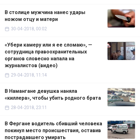
В столице мужчина нанес удары
ножом отцу и матери
30-04-2018, 00:02
«Убери камеру или я ее сломаю», —
сотрудница правоохранительных
органов словесно напала на
журналистов (видео)
29-04-2018, 11:14
В Намангане девушка наняла
«киллера», чтобы убить родного брата
28-04-2018, 23:11
В Фергане водитель сбивший человека
покинул место происшествия, оставив
пострадавшего умирать