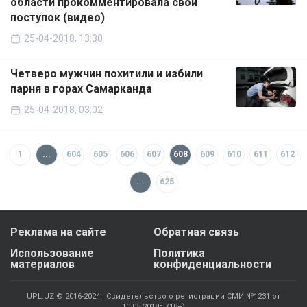
области прокомментировала свой
поступок (видео)
25-04-2018, 13:30
Четверо мужчин похитили и избили
парня в горах Самарканда
25-04-2018, 03:02
1
...
604
605
606
607
608
609
610
611
612
...
625
Реклама на сайте
Обратная связь
Использование
Политика
материалов
конфиденциальности
UPL.UZ © 2016-2024 | Свидетельство о регистрации СМИ №1231 от
10.05.2018г. (18+)