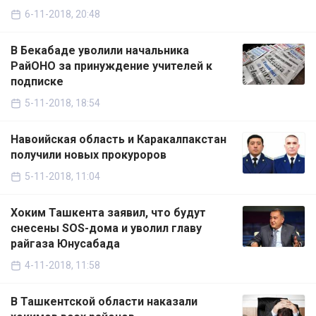
6-11-2018, 20:48
В Бекабаде уволили начальника
РайОНО за принуждение учителей к
подписке
5-11-2018, 18:54
Навоийская область и Каракалпакстан
получили новых прокуроров
5-11-2018, 11:04
Хоким Ташкента заявил, что будут
снесены SOS-дома и уволил главу
райгаза Юнусабада
4-11-2018, 11:58
В Ташкентской области наказали