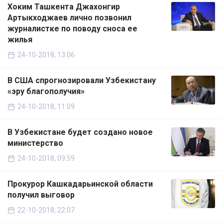
Хоким Ташкента Джахонгир
Артыкходжаев лично позвонил
журналистке по поводу сноса ее
жилья
24-10-2018, 13:06
В США спрогнозировали Узбекистану
«эру благополучия»
24-10-2018, 11:09
В Узбекистане будет создано новое
министерство
24-10-2018, 09:59
Прокурор Кашкадарьинской области
получил выговор
22-10-2018, 22:07