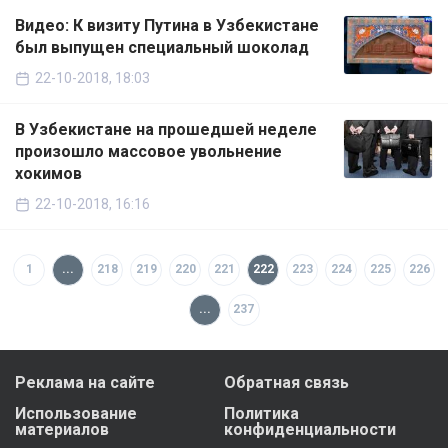
Видео: К визиту Путина в Узбекистане
был выпущен специальный шоколад
22-10-2018, 18:03
В Узбекистане на прошедшей неделе
произошло массовое увольнение
хокимов
22-10-2018, 16:16
1
...
218
219
220
221
222
223
224
225
226
...
237
Реклама на сайте
Обратная связь
Использование
Политика
материалов
конфиденциальности