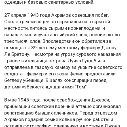
одежды и базовых санитарных условий.
27 апреля 1943 года Акрамов совершил побег.
Около трех месяцев он скрывался на открытой
местности, питаясь сырыми корнеплодами, и
параллельно изучал английский язык, освоив около
трех тысяч слов. Впоследствии он обратился за
помощью к 39-летнему местному фермеру Джону
Ле Бретону. Несмотря на угрозу сурового наказания
- ранее жительница острова Луиза Гулд была
отправлена в газовую камеру за укрытие советского
солдата - фермер и его жена Фелис предоставили
беглецу убежище. В целях конспирации перед
детьми узбекистанцу дали имя "Том".
В мае 1945 года, после освобождения Джерси,
прибывший советский военный атташе организовал
репатриацию бывших пленников. Перед отъездом
Акрамов подарил семье кольца ручной работы и
оставил фотографию, сделанную в костюме Джона.