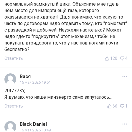
нормальный замкнутый цикл. Объясните мне где в
нём место для импорта ещё газа, которого
оказывается не хватает! Да, я понимаю, что какую-то
часть по договорам надо отдавать тому, кто "помогает"
с разведкой и добычей. Неужели настолько? Может
надо где-то "подкрутить" этот механизм, чтобы не
покупать втридорога то, что у нас под ногами почти
бесплатно?
Ответить
120
4
Вася
15 мая 2026 19:51
70I777XY,
Я думаю, что наше минэнерго само запуталось...
Ответить
66
1
Black Daniel
16 мая 2026 10:49