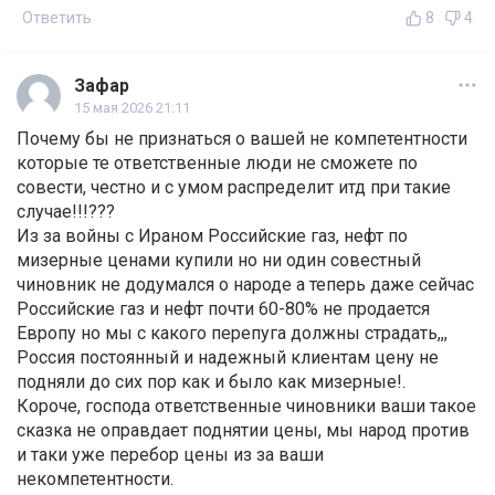
Ответить
8
4
Зафар
15 мая 2026 21:11
Почему бы не признаться о вашей не компетентности
которые те ответственные люди не сможете по
совести, честно и с умом распределит итд при такие
случае!!!???
Из за войны с Ираном Российские газ, нефт по
мизерные ценами купили но ни один совестный
чиновник не додумался о народе а теперь даже сейчас
Российские газ и нефт почти 60-80% не продается
Европу но мы с какого перепуга должны страдать,,,
Россия постоянный и надежный клиентам цену не
подняли до сих пор как и было как мизерные!.
Короче, господа ответственные чиновники ваши такое
сказка не оправдает поднятии цены, мы народ против
и таки уже перебор цены из за ваши
некомпетентности.