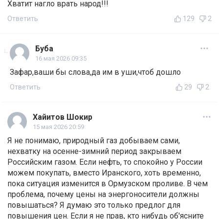
Хватит нагло врать народ!!!
Ответить
129
2
Буба
16 мая 2026 09:35
Зафар,ваши бы слова,да им в уши,чтоб дошло
Ответить
29
2
Хайитов Шокир
15 мая 2026 20:59
Я не понимаю, природный газ добываем сами,
нехватку на осенне-зимний период закрываем
Российским газом. Если нефть, то спокойно у России
можем покупать, вместо Иранского, хоть временно,
пока ситуация изменится в Ормузском проливе. В чем
проблема, почему цены на энергоносители должны
повышаться? Я думаю это только предлог для
повышения цен. Если я не прав, кто нибудь об'ясните