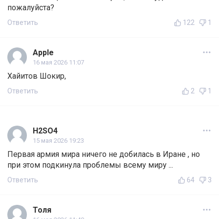
пожалуйста?
Ответить
122
1
Аpple
16 мая 2026 11:07
Хайитов Шокир,
Ответить
2
1
H2SO4
15 мая 2026 19:23
Первая армия мира ничего не добилась в Иране , но
при этом подкинула проблемы всему миру ...
Ответить
64
3
Толя