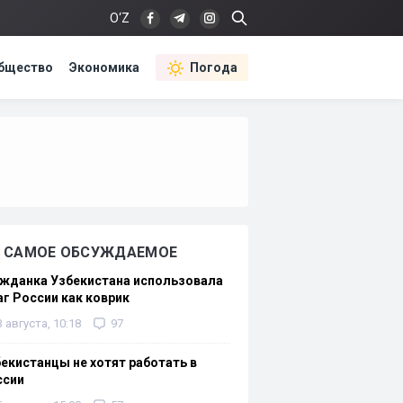
O‘Z
бщество
Экономика
Погода
САМОЕ ОБСУЖДАЕМОЕ
жданка Узбекистана использовала
г России как коврик
3 августа, 10:18
97
екистанцы не хотят работать в
ссии