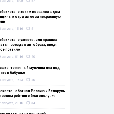
6 августа, 15:08
57
збекистане хоким ворвался в дом
щины и отругал ее за некрасивую
знь
4 августа, 15:16
51
збекистане ужесточили правила
аты проезда в автобусах, введя
ое правило
9 августа, 01:16
40
ашкенте пьяный мужчина лез под
тье к бабушке
4 августа, 19:43
40
екистан обогнал Россию и Беларусь
ировом рейтинге благополучия
2 августа, 21:10
34