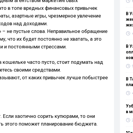
дным агентством маркетинговых
 что в топе вредных финансовых привычек
В У
аты, азартные игры, чрезмерное увлечение
жен
ходов над доходами.
жи
 – не пустые слова. Неправильное обращение
у, что их будет постоянно не хватать, а это
и и постоянными стрессами.
В У
опл
нов
 в кошельке часто пусто, стоит подумать над
аетесь своими средствами.
казывают, от каких привычек лучше побыстрее
В Т
пла
Узб
в м
. Если хаотично сорить купюрами, то они
ать этого поможет планирование бюджета.