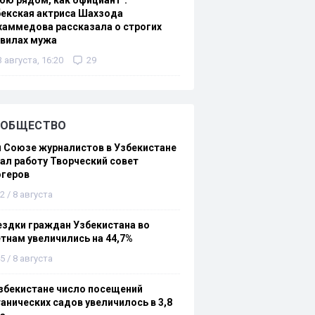
ою рядом, как официант":
екская актриса Шахзода
аммедова рассказала о строгих
авилах мужа
3 августа, 16:20
29
ОБЩЕСТВО
 Союзе журналистов в Узбекистане
ал работу Творческий совет
огеров
2 / 8 августа
здки граждан Узбекистана во
тнам увеличились на 44,7%
5 / 8 августа
збекистане число посещений
анических садов увеличилось в 3,8