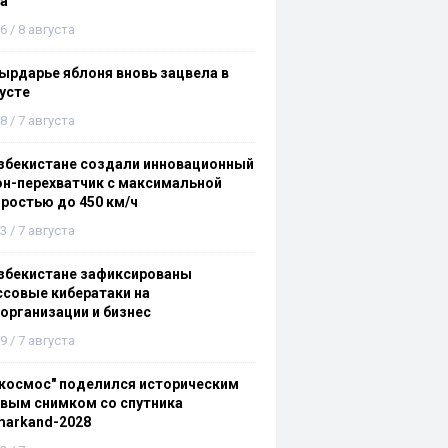
а
6 / 8 августа
ырдарье яблоня вновь зацвела в
усте
8 / 7 августа
збекистане создали инновационный
н-перехватчик с максимальной
ростью до 450 км/ч
3 / 7 августа
збекистане зафиксированы
совые кибератаки на
организации и бизнес
9 / 7 августа
космос" поделился историческим
вым снимком со спутника
markand-2028