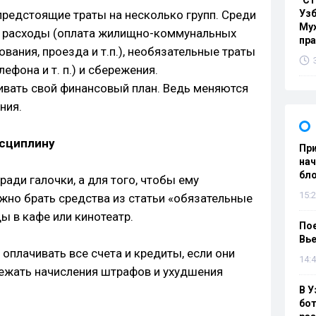
"Ст
предстоящие траты на несколько групп. Среди
Узб
Мух
 расходы (оплата жилищно-коммунальных
пр
зования, проезда и т.п.), необязательные траты
ефона и т. п.) и сбережения.
вать свой финансовый план. Ведь меняются
ния.
сциплину
При
нач
бл
ади галочки, а для того, чтобы ему
15:2
нужно брать средства из статьи «обязательные
ы в кафе или кинотеатр.
Пое
Вье
 оплачивать все счета и кредиты, если они
14:4
збежать начисления штрафов и ухудшения
В У
бот