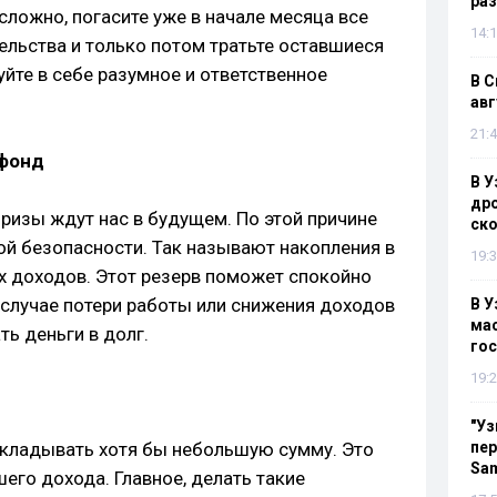
раз
 сложно, погасите уже в начале месяца все
14:1
льства и только потом тратьте оставшиеся
йте в себе разумное и ответственное
В С
авг
21:4
 фонд
В У
дро
ризы ждут нас в будущем. По этой причине
ско
й безопасности. Так называют накопления в
19:3
 доходов. Этот резерв поможет спокойно
 случае потери работы или снижения доходов
В У
мас
ть деньги в долг.
гос
19:2
"Уз
ткладывать хотя бы небольшую сумму. Это
пер
Sa
его дохода. Главное, делать такие