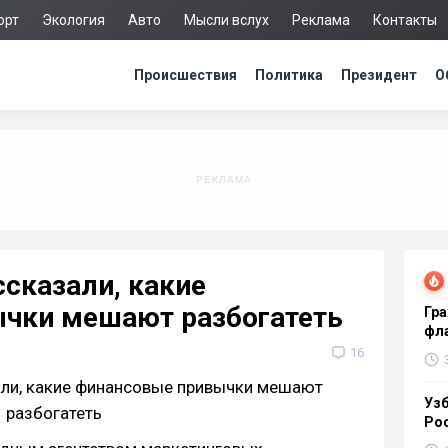
орт
Экология
Авто
Мысли вслух
Реклама
Контакты
Происшествия
Политика
Президент
О
сказали, какие
чки мешают разбогатеть
Гра
фла
16
Узб
Ро