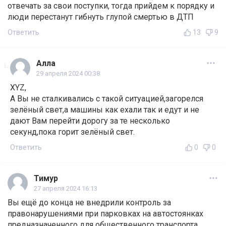
отвечать за свои поступки, тогда прийдем к порядку и
люди перестанут гибнуть глупой смертью в ДТП
Ответить
13
9
Алла
29 апреля 2024 00:38
XYZ,
А Вы не сталкивались с такой ситуацией,загорелся
зелёный свет,а машины как ехали так и едут и не
дают Вам перейти дорогу за те несколько
секунд,пока горит зелёный свет.
Ответить
0
0
Тимур
27 апреля 2024 16:13
Вы ещё до конца не внедрили контроль за
правонарушениями при парковках на автостоянках
предназначенного для общественного транспорта