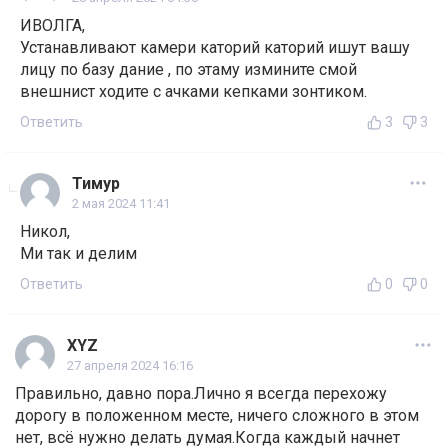
ИВОЛГА,
Устанавливают камери каторий каторий ишут вашу
лицу по базу дание , по этаму измините смой
внешнист ходите с ачками кепками зонтиком.
Ответить
3
3
Тимур
2 мая 2024 11:41
Никол,
Ми так и делим
Ответить
0
0
XYZ
27 апреля 2024 16:16
Правильно, давно пора.Лично я всегда перехожу
дорогу в положенном месте, ничего сложного в этом
нет, всё нужно делать думая.Когда каждый начнет