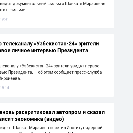
увидят документальный фильм о Шавкате Мирзиёеве.
что в фильме
 19:41
о телеканалу «Узбекистан-24» зрители
рвое личное интервью Президента
елеканалу «Узбекистан-24» зрители увидят первое
вью Президента, — об этом сообщает пресс-служба
Мирзиёева.
 18:14
вновь раскритиковал автопром и сказал
ависит экономика (видео)
зидент Шавкат Мирзиёев посетил Институт ядерной