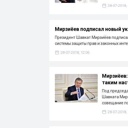
28-07-2018,
Мирзиёев подписал новый ук
Президент Шавкат Мирзиёев подписа
системы защиты прав и законных инт
28-07-2018, 12:06
Мирзиёев:
таким на
Под председа
Шавката Мир
совещание п
28-07-2018,