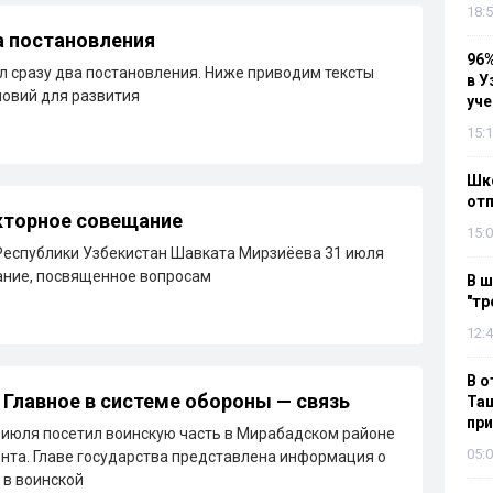
18:5
а постановления
96%
 сразу два постановления. Ниже приводим тексты
в У
ловий для развития
уч
15:1
Шко
отп
кторное совещание
15:0
Республики Узбекистан Шавката Мирзиёева 31 июля
ание, посвященное вопросам
В ш
"тр
12:4
В о
 Главное в системе обороны — связь
Таш
пр
 июля посетил воинскую часть в Мирабадском районе
05:0
нта. Главе государства представлена информация о
 в воинской