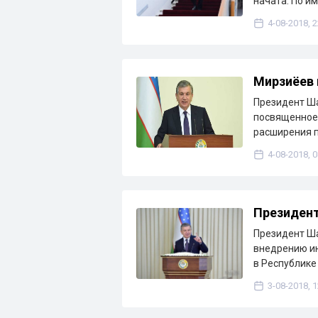
начата. По 
4-08-2018, 2
Мирзиёев 
Президент Ша
посвященное 
расширения п
4-08-2018, 0
Президент
Президент Ша
внедрению и
в Республике
3-08-2018, 1