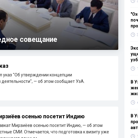
"Ох
поч
пр
едное совещание
Эк
уще
узб
каз
л указ "Об утверждении концепции
деятельности", — об этом сообщает УзА.
В У
жен
жи
ирзиёев осенью посетит Индию
В У
про
вкат Мирзиёев осенью посетит Индию, — об этом
ав
тные СМИ. Отмечается, что подготовка к визиту уже