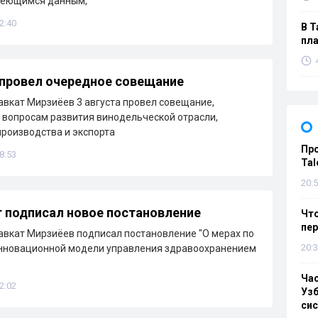
имеющимся данным,
2:40
В Т
пла
провел очередное совещание
вкат Мирзиёев 3 августа провел совещание,
вопросам развития винодельческой отрасли,
роизводства и экспорта
Пр
8:53
Tal
20:5
 подписал новое постановление
Что
пе
вкат Мирзиёев подписал постановление "О мерах по
20:3
нновационной модели управления здравоохранением
Ча
2:02
Узб
си