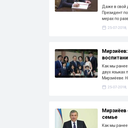
Даже в свой 
Президент по
мерах по раз
25-07-2018,
Мирзиёев:
воспитани
Как мы ранее 
двух языках 
Мирзиёеве. 
25-07-2018,
Мирзиёев 
семье
Как мы ранее 