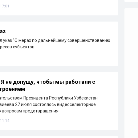
 17:01
аз
л указ "О мерах по дальнейшему совершенствованию
ересов субъектов
 Я не допущу, чтобы мы работали с
строением
тельством Президента Республики Узбекистан
зиёева 27 июля состоялось видеоселекторное
о вопросам предотвращения
 11:14