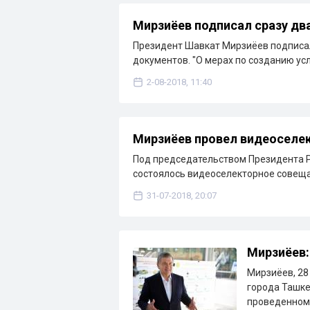
Мирзиёев подписал сразу дв
Президент Шавкат Мирзиёев подписал
документов. "О мерах по созданию ус
2-08-2018, 11:40
Мирзиёев провел видеоселе
Под председательством Президента 
состоялось видеоселекторное совещ
31-07-2018, 20:07
Мирзиёев:
Мирзиёев, 28
города Ташке
проведенном