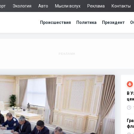
орт
Экология
Авто
Мысли вслух
Реклама
Контакты
Происшествия
Политика
Президент
О
В 
цен
Гра
фла