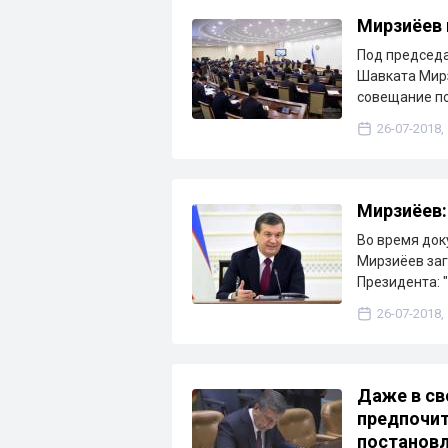
Мирзиёев 
Под председа
Шавката Мир
совещание п
26-07-2018,
Мирзиёев:
Во время док
Мирзиёев заг
Президента: 
26-07-2018,
Даже в св
предпочит
постанов