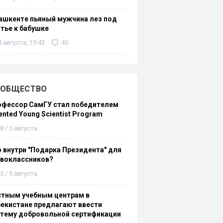
ашкенте пьяный мужчина лез под
тье к бабушке
4 августа, 19:43
40
ОБЩЕСТВО
офессор СамГУ стал победителем
ented Young Scientist Program
8 / 5 августа
 внутри "Подарка Президента" для
рвоклассников?
5 / 5 августа
стным учебным центрам в
екистане предлагают ввести
стему добровольной сертификации