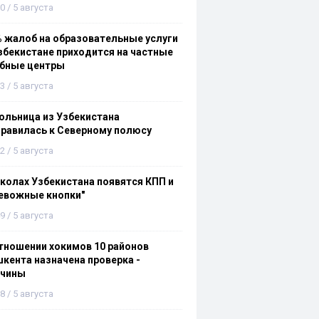
0 / 5 августа
 жалоб на образовательные услуги
збекистане приходится на частные
ебные центры
3 / 5 августа
льница из Узбекистана
равилась к Северному полюсу
2 / 5 августа
колах Узбекистана появятся КПП и
евожные кнопки"
9 / 5 августа
тношении хокимов 10 районов
кента назначена проверка -
ичины
8 / 5 августа