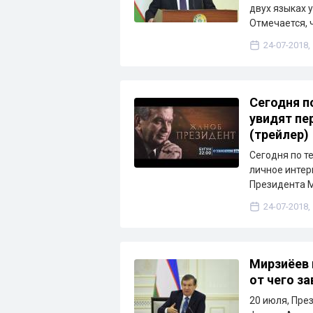
двух языках 
Отмечается, 
24-07-2018,
Сегодня п
увидят пе
(трейлер)
Сегодня по т
личное интер
Президента 
24-07-2018,
Мирзиёев 
от чего з
20 июля, Пре