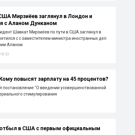
 США Мирзиёев заглянул в Лондон и
я с Аланом Дунканом
идент Шавкат Мирзиёев по пути в США заглянул в
ретился с с заместителем министра иностранных дел
нии Аланом
 18:53
Кому повысят зарплату на 45 процентов?
л постановление "О введении усовершенствованной
териального стимулирования
 отбыл в США с первым официальным