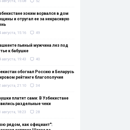
6 августа, 15:08
52
збекистане хоким ворвался в дом
щины и отругал ее за некрасивую
знь
4 августа, 15:16
49
ашкенте пьяный мужчина лез под
тье к бабушке
4 августа, 19:43
40
екистан обогнал Россию и Беларусь
ировом рейтинге благополучия
2 августа, 21:10
34
ушки платят сами: В Узбекистане
вились раздельные чеки
1 августа, 18:23
28
ою рядом, как официант":