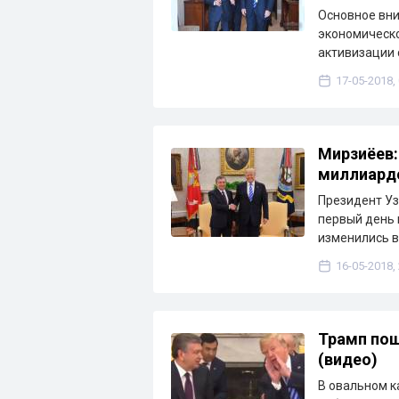
Основное вни
экономическо
активизации 
17-05-2018,
Мирзиёев:
миллиард
Президент Уз
первый день 
изменились в
16-05-2018,
Трамп пош
(видео)
В овальном к