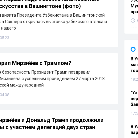
Узб
скусства в Вашингтоне (фото)
Мух
пр
 визита Президента Узбекистана в Вашингтонской
ра Саклера открылась выставка узбекского атласа и
а нашего
 05:23
В У
орил Мирзиёев с Трампом?
мас
гос
 безопасность Президент Трамп поздравил
ирзиёева с успешным проведением 27 марта 2018
19:2
тской международной
"Уз
 04:38
пер
Sa
17:5
ирзиёев и Дональд Трамп продолжили
ы с участием делегаций двух стран
В У
па