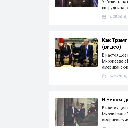
Узбекистана 
сотрудничае
16-05-2018,
Как Трамп
(видео)
В настоящее 
Мирзиёева с 
американские
16-05-2018,
В Белом д
В настоящее 
Мирзиёева с 
американски