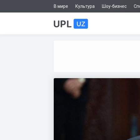
В мире
Культура
Шоу-бизнес
Сп