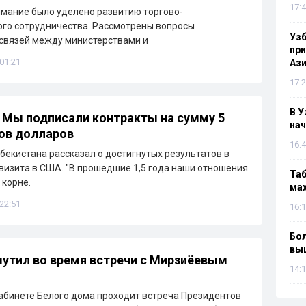
17:4
мание было уделено развитию торгово-
го сотрудничества. Рассмотрены вопросы
Узб
связей между министерствами и
пр
 01:21
Ази
17:2
В У
 Мы подписали контракты на сумму 5
нач
ов долларов
16:4
бекистана рассказал о достигнутых результатов в
визита в США. "В прошедшие 1,5 года наши отношения
Таб
 корне.
мах
 22:51
16:1
Бол
вы
утил во время встречи с Мирзиёевым
14:1
абинете Белого дома проходит встреча Президентов