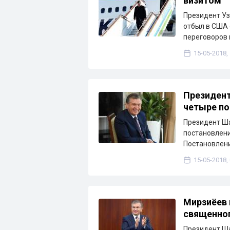
визитом
Президент У
отбыл в США 
переговоров 
15-05-2018,
Президент
четыре по
Президент Ша
постановления
Постановлени
15-05-2018,
Мирзиёев 
священно
Президент Ша