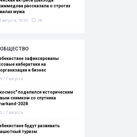
екская актриса Шахзода
аммедова рассказала о строгих
авилах мужа
3 августа, 16:20
28
ОБЩЕСТВО
збекистане зафиксированы
совые кибератаки на
организации и бизнес
9 / 7 августа
космос" поделился историческим
вым снимком со спутника
markand-2028
2 / 7 августа
збекистане будут развивать
рашютный туризм