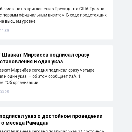
збекистана по приглашению Президента США Трампа
с первым официальным визитом. В ходе предстоящих
на высшем уровне
 11:39
 Шавкат Мирзиёев подписал сразу
становления и один указ
вкат Мирзиёев сегодня подписал сразу четыре
 и один указ, — об этом сообщает УзА. 1.
е. "Об организации
 00:25
подписал указ о достойном проведении
го месяца Рамадан
вкат Мирзиёев сегодня подписал указ "О достойном