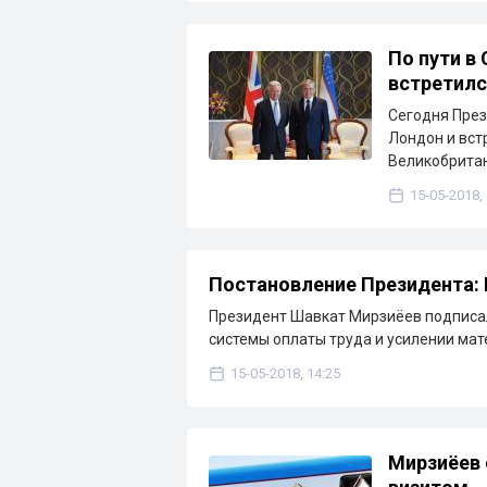
По пути в
встретилс
Сегодня През
Лондон и вст
Великобрита
15-05-2018,
Постановление Президента: 
Президент Шавкат Мирзиёев подписа
системы оплаты труда и усилении ма
15-05-2018, 14:25
Мирзиёев