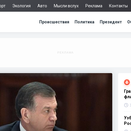
орт
Экология
Авто
Мысли вслух
Реклама
Контакты
Происшествия
Политика
Президент
О
Гра
фла
Узб
Ро