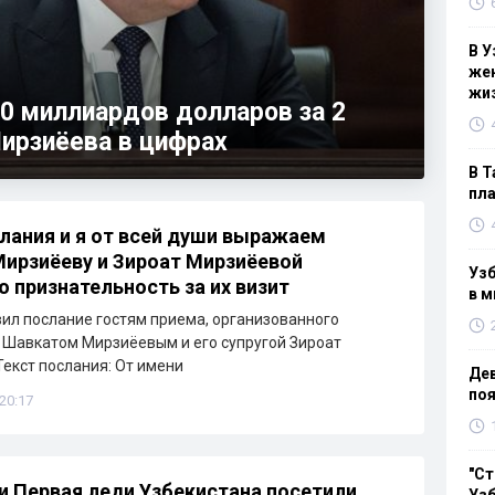
В У
жен
жи
0 миллиардов долларов за 2
ирзиёева в цифрах
В Т
пла
лания и я от всей души выражаем
ирзиёеву и Зироат Мирзиёевой
Узб
 признательность за их визит
в м
ил послание гостям приема, организованного
Шавкатом Мирзиёевым и его супругой Зироат
екст послания: От имени
Дев
поя
 20:17
"Ст
и Первая леди Узбекистана посетили