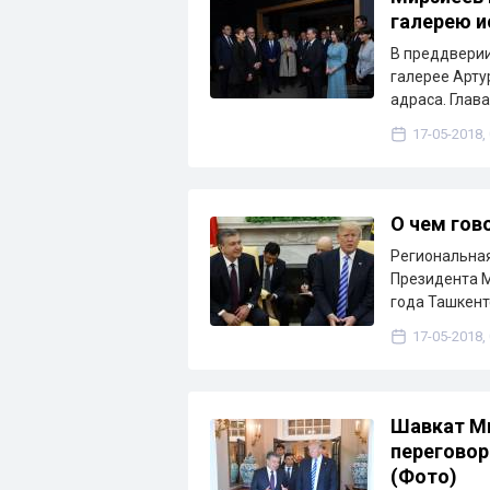
галерею и
В преддверии
галерее Арту
адраса. Глав
17-05-2018,
О чем гов
Региональная
Президента М
года Ташкен
17-05-2018,
Шавкат М
переговор
(Фото)