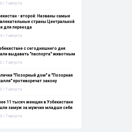
0 / 7 августа
екистан - второй: Названы самые
ивлекательные страны Центральной
и для переезда
4 / 7 августа
збекистане с сегодняшнего дня
али выдавать "паспорта" животным
2 / 7 августа
лички "Позорный дом" и "Позорная
алля" противоречат закону
2 / 7 августа
ее 11 тысяч женщин в Узбекистане
шли замуж за мужчин младше себя
3 / 7 августа