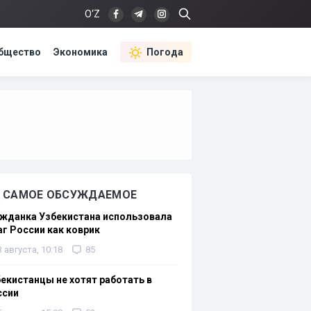
O‘Z
бщество
Экономика
Погода
САМОЕ ОБСУЖДАЕМОЕ
жданка Узбекистана использовала
г России как коврик
3 августа, 10:18
85
екистанцы не хотят работать в
ссии