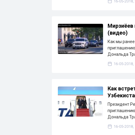
16-05-2018,
Мирзиёев 
(видео)
Как мы ранее
приглашению
Дональда Тр
16-05-2018,
Как встре
Узбекиста
Президент Ре
приглашению
Дональда Тр
16-05-2018,