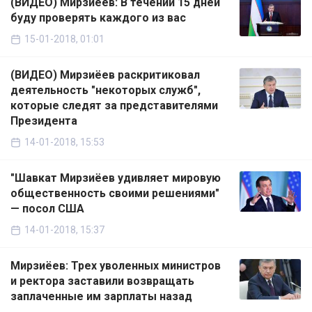
(ВИДЕО) Мирзиёев: В течении 15 дней
буду проверять каждого из вас
15-01-2018, 01:01
(ВИДЕО) Мирзиёев раскритиковал
деятельность "некоторых служб",
которые следят за представителями
Президента
14-01-2018, 15:53
"Шавкат Мирзиёев удивляет мировую
общественность своими решениями"
— посол США
14-01-2018, 15:37
Мирзиёев: Трех уволенных министров
и ректора заставили возвращать
заплаченные им зарплаты назад