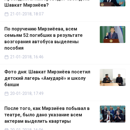
Шавкат Мирзиёев?
21-01-2018, 18:07
По поручению Мирзиёева, всем
семьям 52 погибших в результате
возгорания автобуса выделены
пособия
21-01-2018, 16:46
Фото дня: Шавкат Мирзиёев посетил
детский лагерь «Амударё» и школу
бахши
20-01-2018, 17:49
После того, как Мирзиёев побывал в
театре, было дано указание всем
актерам выделить квартиры