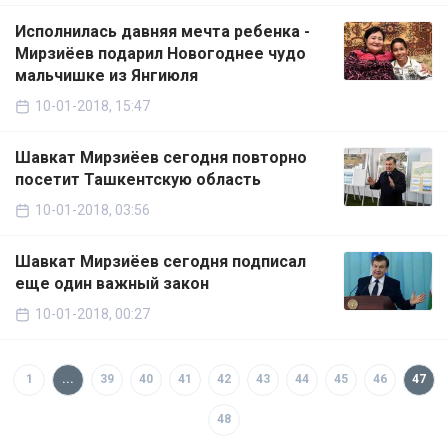
Исполнилась давняя мечта ребенка -
Мирзиёев подарил Новогоднее чудо
мальчишке из Янгиюля
10-01-2018, 15:47
Шавкат Мирзиёев сегодня повторно
посетит Ташкентскую область
10-01-2018, 03:56
Шавкат Мирзиёев сегодня подписал
еще один важный закон
10-01-2018, 00:27
1
...
39
40
41
42
43
44
45
46
47
48