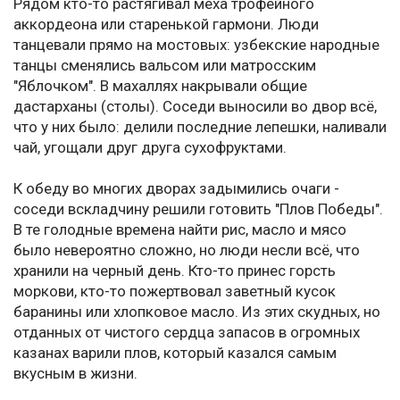
Рядом кто-то растягивал меха трофейного
аккордеона или старенькой гармони. Люди
танцевали прямо на мостовых: узбекские народные
танцы сменялись вальсом или матросским
"Яблочком". В махаллях накрывали общие
дастарханы (столы). Соседи выносили во двор всё,
что у них было: делили последние лепешки, наливали
чай, угощали друг друга сухофруктами.
К обеду во многих дворах задымились очаги -
соседи вскладчину решили готовить "Плов Победы".
В те голодные времена найти рис, масло и мясо
было невероятно сложно, но люди несли всё, что
хранили на черный день. Кто-то принес горсть
моркови, кто-то пожертвовал заветный кусок
баранины или хлопковое масло. Из этих скудных, но
отданных от чистого сердца запасов в огромных
казанах варили плов, который казался самым
вкусным в жизни.