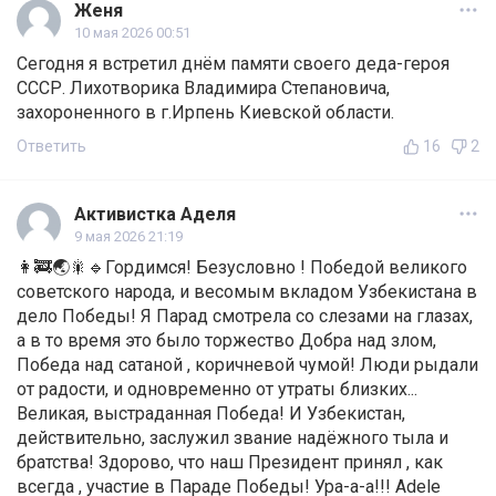
Женя
10 мая 2026 00:51
Сегодня я встретил днём памяти своего деда-героя
СССР. Лихотворика Владимира Степановича,
захороненного в г.Ирпень Киевской области.
Ответить
16
2
Активистка Аделя
9 мая 2026 21:19
👩‍🚒🌏🎇🔹Гордимся! Безусловно ! Победой великого
советского народа, и весомым вкладом Узбекистана в
дело Победы! Я Парад смотрела со слезами на глазах,
а в то время это было торжество Добра над злом,
Победа над сатаной , коричневой чумой! Люди рыдали
от радости, и одновременно от утраты близких...
Великая, выстраданная Победа! И Узбекистан,
действительно, заслужил звание надёжного тыла и
братства! Здорово, что наш Президент принял , как
всегда , участие в Параде Победы! Ура-а-а!!! Adele