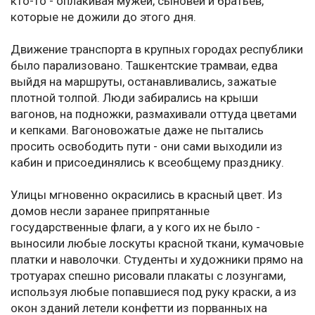
кто-то - оплакивая мужей, сыновей и братьев,
которые не дожили до этого дня.
Движение транспорта в крупных городах республики
было парализовано. Ташкентские трамваи, едва
выйдя на маршруты, останавливались, зажатые
плотной толпой. Люди забирались на крыши
вагонов, на подножки, размахивали оттуда цветами
и кепками. Вагоновожатые даже не пытались
просить освободить пути - они сами выходили из
кабин и присоединялись к всеобщему празднику.
Улицы мгновенно окрасились в красный цвет. Из
домов несли заранее припрятанные
государственные флаги, а у кого их не было -
выносили любые лоскуты красной ткани, кумачовые
платки и наволочки. Студенты и художники прямо на
тротуарах спешно рисовали плакаты с лозунгами,
используя любые попавшиеся под руку краски, а из
окон зданий летели конфетти из порванных на