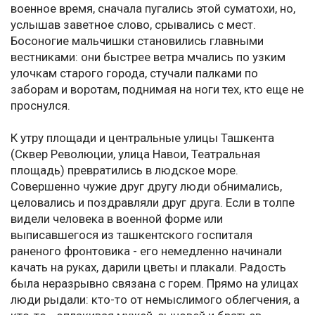
военное время, сначала пугались этой суматохи, но,
услышав заветное слово, срывались с мест.
Босоногие мальчишки становились главными
вестниками: они быстрее ветра мчались по узким
улочкам старого города, стучали палками по
заборам и воротам, поднимая на ноги тех, кто еще не
проснулся.
К утру площади и центральные улицы Ташкента
(Сквер Революции, улица Навои, Театральная
площадь) превратились в людское море.
Совершенно чужие друг другу люди обнимались,
целовались и поздравляли друг друга. Если в толпе
видели человека в военной форме или
выписавшегося из ташкентского госпиталя
раненого фронтовика - его немедленно начинали
качать на руках, дарили цветы и плакали. Радость
была неразрывно связана с горем. Прямо на улицах
люди рыдали: кто-то от немыслимого облегчения, а