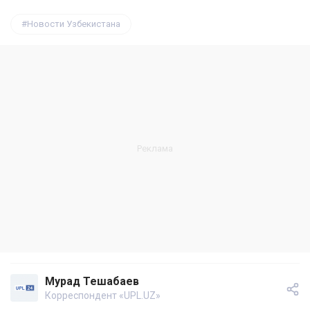
Новости Узбекистана
Мурад Тешабаев
Корреспондент «UPL.UZ»