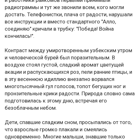
и работники райкомов первыми принимали
радиограммы и тут же звонили всем, кого могли
достать. Телефонистки, плача от радости, нарушали
все инструкции и вместо стандартного "Алло,
соединяю" кричали в трубку: "Победа! Война
кончилась!".
Контраст между умиротворенным узбекским утром
и человеческой бурей был поразительным. В
воздухе стоял густой, сладкий аромат цветущей
акации и распускающихся роз, пели ранние птицы, и
в эту весеннюю идиллию внезапно ворвался
многотысячный гул голосов, топот бегущих ног и
пронзительные крики радости. Природа словно сама
подготовилась к этому дню, встречая его
безоблачным небом.
Дети, спавшие сладким сном, просыпались от того,
что взрослые громко плакали и смеялись
одновременно. Многие малыши, знавшие только