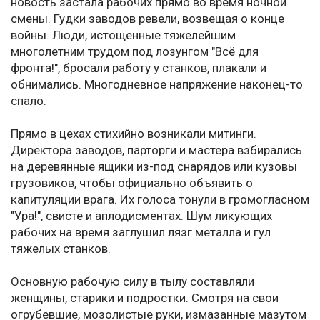
новость застала рабочих прямо во время ночной
смены. Гудки заводов ревели, возвещая о конце
войны. Люди, истощенные тяжелейшим
многолетним трудом под лозунгом "Всё для
фронта!", бросали работу у станков, плакали и
обнимались. Многодневное напряжение наконец-то
спало.
Прямо в цехах стихийно возникали митинги.
Директора заводов, парторги и мастера взбирались
на деревянные ящики из-под снарядов или кузовы
грузовиков, чтобы официально объявить о
капитуляции врага. Их голоса тонули в громогласном
"Ура!", свисте и аплодисментах. Шум ликующих
рабочих на время заглушил лязг металла и гул
тяжелых станков.
Основную рабочую силу в тылу составляли
женщины, старики и подростки. Смотря на свои
огрубевшие, мозолистые руки, измазанные мазутом